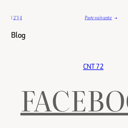
1
2
3
4
Page suivante
→
Blog
CNT 72
FACEB